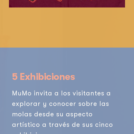
5 Exhibiciones
MuMo invita a los visitantes a
explorar y conocer sobre las
molas desde su aspecto
artístico a través de sus cinco